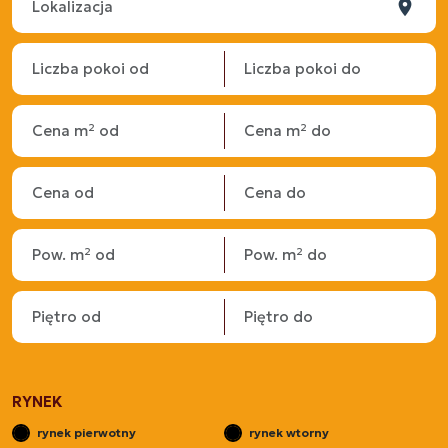
RYNEK
rynek pierwotny
rynek wtorny