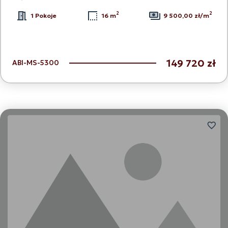
2
2
1 Pokoje
16 m
9 500,00 zł/m
149 720 zł
ABI-MS-5300
Dodaj