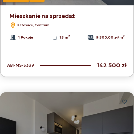
Mieszkanie na sprzedaż
Katowice, Centrum
2
2
1 Pokoje
15 m
9 500,00 zł/m
142 500 zł
ABI-MS-5339
Dodaj