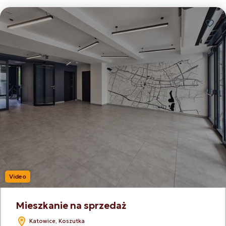
Dodaj
Video
Mieszkanie na sprzedaż
Katowice, Koszutka