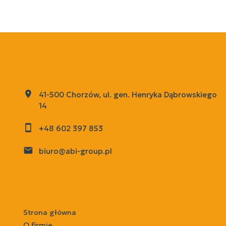
ABI Miranda Sroczyńska
41-500 Chorzów, ul. gen. Henryka Dąbrowskiego
14
+48 602 397 853
biuro@abi-group.pl
menu
Strona główna
O firmie