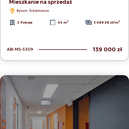
Mieszkanie na sprzedaż
Bytom, Śródmieście
2
2
2 Pokoje
45 m
3 089,58 zł/m
139 000 zł
ABI-MS-5309
Dodaj