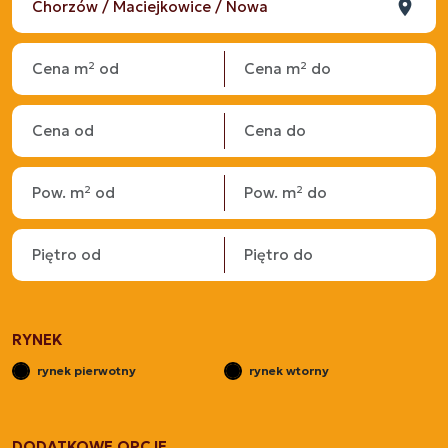
RYNEK
rynek pierwotny
rynek wtorny
DODATKOWE OPCJE