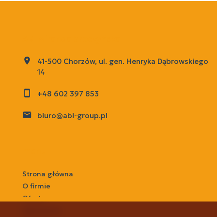
ABI Miranda Sroczyńska
41-500 Chorzów, ul. gen. Henryka Dąbrowskiego
14
+48 602 397 853
biuro@abi-group.pl
menu
Strona główna
O firmie
Oferty
Zgłoszenia