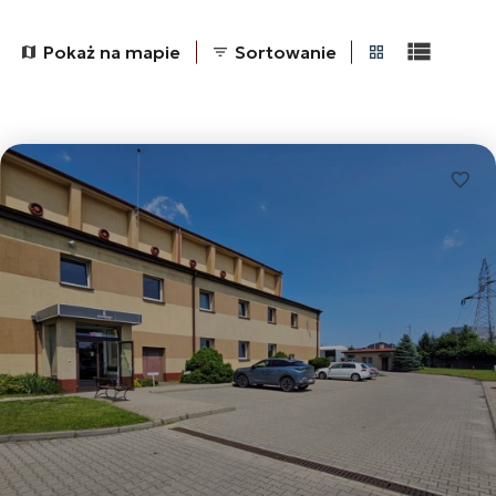
Pokaż na mapie
Sortowanie
tabela
lista
Dodaj