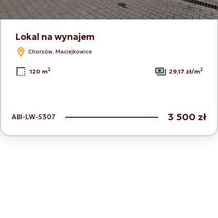
Lokal na wynajem
Chorzów, Maciejkowice
2
2
120 m
29,17 zł/m
3 500 zł
ABI-LW-5307