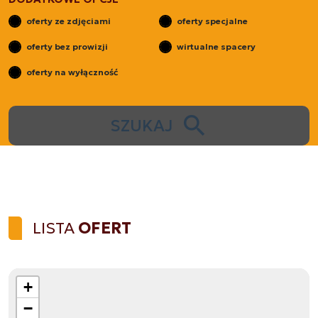
oferty ze zdjęciami
oferty specjalne
oferty bez prowizji
wirtualne spacery
oferty na wyłączność
SZUKAJ
LISTA
OFERT
+
−