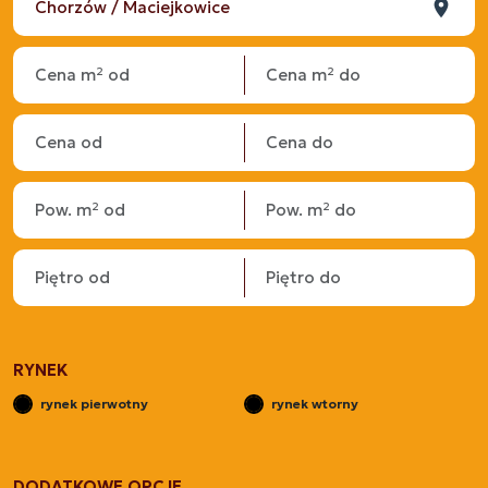
RYNEK
rynek pierwotny
rynek wtorny
DODATKOWE OPCJE