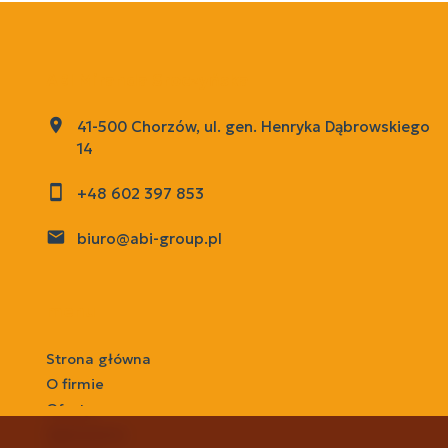
ABI Miranda Sroczyńska
41-500 Chorzów, ul. gen. Henryka Dąbrowskiego
14
+48 602 397 853
biuro@abi-group.pl
menu
Strona główna
O firmie
Oferty
Zgłoszenia