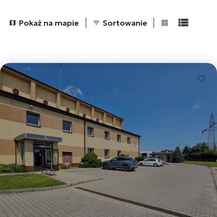
Pokaż na mapie
Sortowanie
tabela
lista
Dodaj