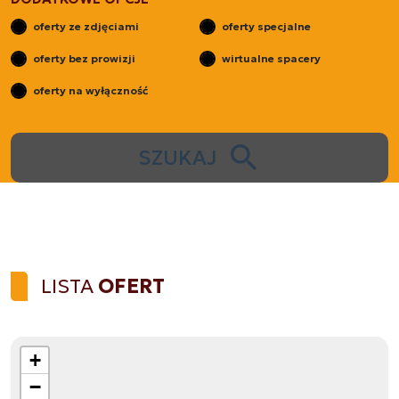
oferty ze zdjęciami
oferty specjalne
oferty bez prowizji
wirtualne spacery
oferty na wyłączność
SZUKAJ
LISTA
OFERT
+
−