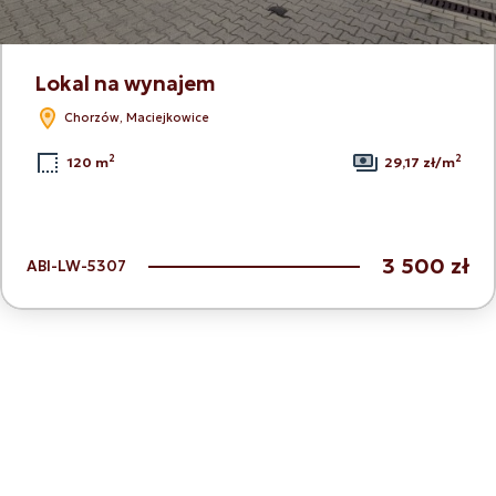
Lokal na wynajem
Chorzów, Maciejkowice
2
2
120 m
29,17 zł/m
3 500 zł
ABI-LW-5307