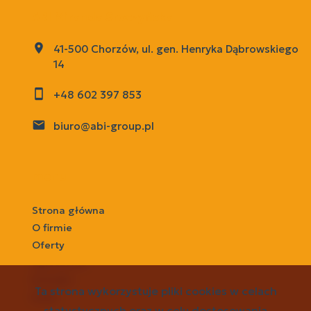
ABI Miranda Sroczyńska
41-500 Chorzów, ul. gen. Henryka Dąbrowskiego
14
+48 602 397 853
biuro@abi-group.pl
menu
Strona główna
O firmie
Oferty
Zgłoszenia
Kontakt
Ta strona wykorzystuje pliki cookies w celach
Rodo
statystycznych oraz w celu dostosowania