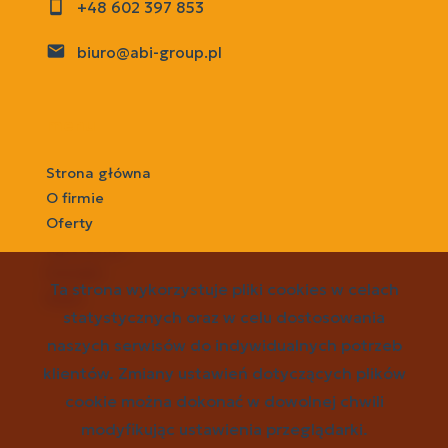
+48 602 397 853
biuro@abi-group.pl
menu
Strona główna
O firmie
Oferty
Zgłoszenia
Kontakt
Ta strona wykorzystuje pliki cookies w celach
Rodo
statystycznych oraz w celu dostosowania
naszych serwisów do indywidualnych potrzeb
social media
klientów. Zmiany ustawień dotyczących plików
cookie można dokonać w dowolnej chwili
modyfikując ustawienia przeglądarki.