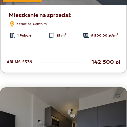
Mieszkanie na sprzedaż
Katowice, Centrum
2
2
1 Pokoje
15 m
9 500,00 zł/m
142 500 zł
ABI-MS-5339
Dodaj