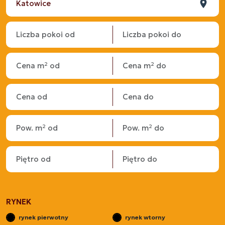
RYNEK
rynek pierwotny
rynek wtorny