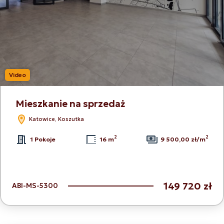
Video
Mieszkanie na sprzedaż
Katowice, Koszutka
2
2
1 Pokoje
16 m
9 500,00 zł/m
149 720 zł
ABI-MS-5300