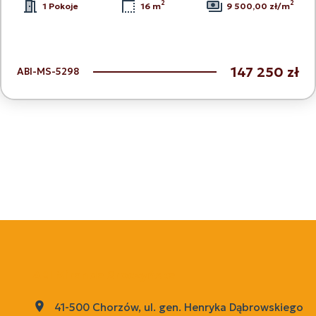
2
2
1 Pokoje
16 m
9 500,00 zł/m
147 250 zł
ABI-MS-5298
ABI Miranda Sroczyńska
41-500 Chorzów, ul. gen. Henryka Dąbrowskiego