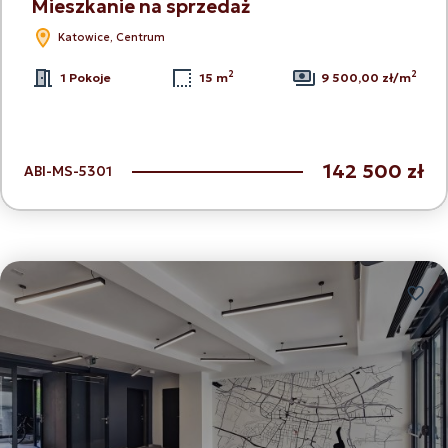
Mieszkanie na sprzedaż
Katowice, Centrum
2
2
1 Pokoje
15 m
9 500,00 zł/m
142 500 zł
ABI-MS-5301
Dodaj