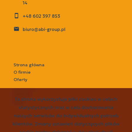
14
+48 602 397 853
biuro@abi-group.pl
menu
Strona główna
O firmie
Oferty
Zgłoszenia
Kontakt
Ta strona wykorzystuje pliki cookies w celach
Rodo
statystycznych oraz w celu dostosowania
naszych serwisów do indywidualnych potrzeb
social media
klientów. Zmiany ustawień dotyczących plików
cookie można dokonać w dowolnej chwili