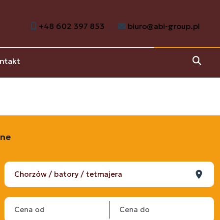
+48 602 397 853
biuro@abi-group.pl
ntakt
jne