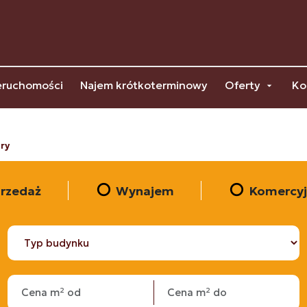
eruchomości
Najem krótkoterminowy
Oferty
Ko
ry
rzedaż
Wynajem
Komercy