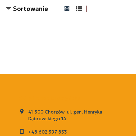
Sortowanie
tabela
lista
ABI Miranda Sroczyńska
41-500 Chorzów, ul. gen. Henryka
Dąbrowskiego 14
+48 602 397 853