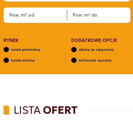
RYNEK
DODATKOWE OPCJE
rynek pierwotny
oferty ze zdjęciami
rynek wtorny
wirtualne spacery
LISTA
OFERT