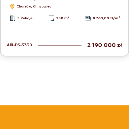
Chorzów, Klimzowiec
2
2
5 Pokoje
250 m
8 760,00 zł/m
2 190 000 zł
ABI-DS-5330
ABI Miranda Sroczyńska