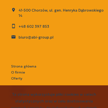
41-500 Chorzów, ul. gen. Henryka Dąbrowskiego
14
+48 602 397 853
biuro@abi-group.pl
menu
Strona główna
O firmie
Oferty
Zgłoszenia
Kontakt
Ta strona wykorzystuje pliki cookies w celach
Rodo
statystycznych oraz w celu dostosowania
naszych serwisów do indywidualnych potrzeb