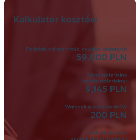
Kalkulator
kosztów
Podatek od czynności cywilno-prawnych
59,000 PLN
Taksa notarialna
(opłata notarialna)
9,145 PLN
Wniosek o wpis do WKW
200 PLN
VAT od prowizji
agencji nieruchomości