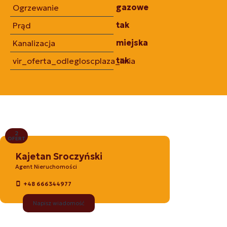
gazowe
Ogrzewanie
tak
Prąd
miejska
Kanalizacja
tak
vir_oferta_odlegloscplaza_linia
2
OFERT
Kajetan Sroczyński
Agent Nieruchomości
+48 666344977
Napisz wiadomość