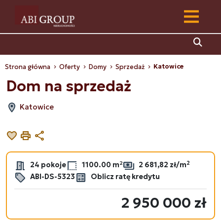
Katowice
Strona główna
Oferty
Domy
Sprzedaż
Dom na sprzedaż
Katowice
Dodaj do ulubionych
Drukuj
Udostępnij
2
24 pokoje
1100.00 m²
2 681,82 zł/m
ABI-DS-5323
Oblicz ratę kredytu
2 950 000 zł