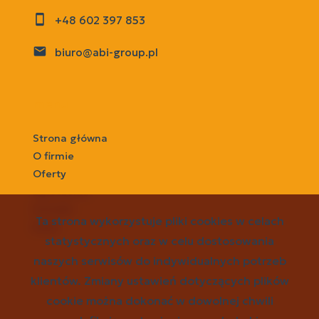
+48 602 397 853
biuro@abi-group.pl
menu
Strona główna
O firmie
Oferty
Zgłoszenia
Kontakt
Ta strona wykorzystuje pliki cookies w celach
Rodo
statystycznych oraz w celu dostosowania
naszych serwisów do indywidualnych potrzeb
social media
klientów. Zmiany ustawień dotyczących plików
cookie można dokonać w dowolnej chwili