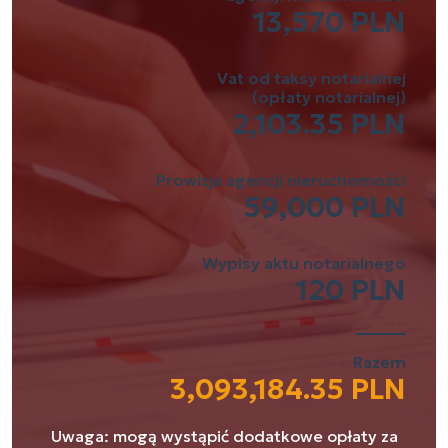
13,570 PLN
Vat od taksy notarialnej
(opłaty notarialnej)
2,103.35 PLN
Prowizja agencji nieruchomości
59,000 PLN
Wypisy aktu notarialnego
120 PLN
Razem
3,093,184.35 PLN
Uwaga: mogą wystąpić dodatkowe opłaty za